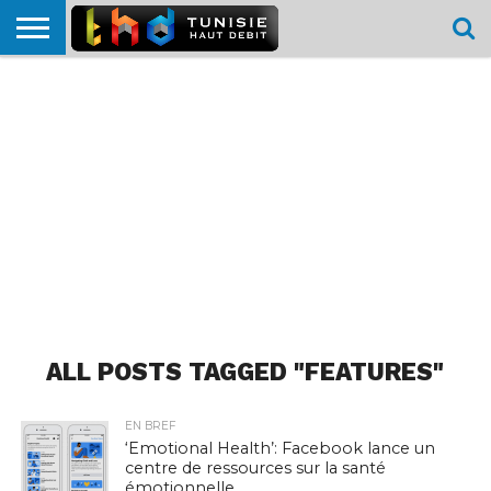
HOME
L’ACTUTHD
EN
PODCASTS
TEST
COMPARATIF
CARTE DE
CONTACT
BREF
DÉBIT
DÉBIT
COUVERTURE
MOBILE
MOBILE
ALL POSTS TAGGED "FEATURES"
EN BREF
‘Emotional Health’: Facebook lance un
centre de ressources sur la santé
émotionnelle