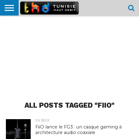
HOME
L’ACTUTHD
EN
PODCASTS
TEST
COMPARATIF
CARTE DE
CONTACT
BREF
DÉBIT
DÉBIT
COUVERTURE
MOBILE
MOBILE
ALL POSTS TAGGED "FIIO"
EN BREF
FiiO lance le FG3 : un casque gaming à
architecture audio coaxiale