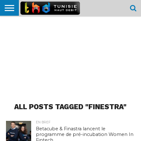
HOME
L’ACTUTHD
EN
PODCASTS
TEST
COMPARATIF
CARTE DE
CONTACT
BREF
DÉBIT
DÉBIT
COUVERTURE
MOBILE
MOBILE
ALL POSTS TAGGED "FINESTRA"
EN BREF
Betacube & Finastra lancent le
programme de pré-incubation Women In
Fintech