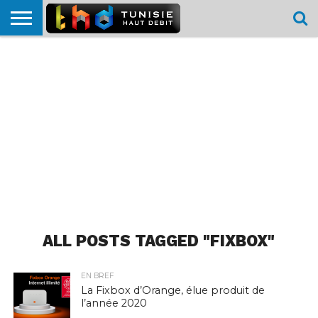
HOME
L’ACTUTHD
EN
PODCASTS
TEST
COMPARATIF
CARTE DE
CONTACT
BREF
DÉBIT
DÉBIT
COUVERTURE
MOBILE
MOBILE
ALL POSTS TAGGED "FIXBOX"
EN BREF
La Fixbox d’Orange, élue produit de
l’année 2020