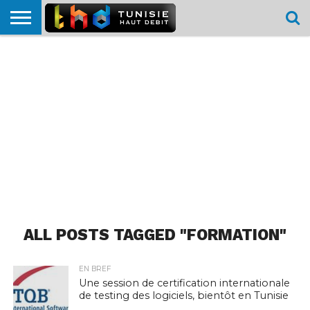
HOME
L’ACTUTHD
EN
PODCASTS
TEST
COMPARATIF
CARTE DE
CONTACT
BREF
DÉBIT
DÉBIT
COUVERTURE
MOBILE
MOBILE
ALL POSTS TAGGED "FORMATION"
EN BREF
Une session de certification internationale
de testing des logiciels, bientôt en Tunisie