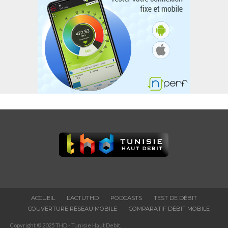
ACCUEIL
L’ACTUTHD
PODCASTS
TEST DE DÉBIT
COUVERTURE RÉSEAU MOBILE
COMPARATIF DÉBIT MOBILE
Copyright © 2025 THD - Tunisie Haut Debit.