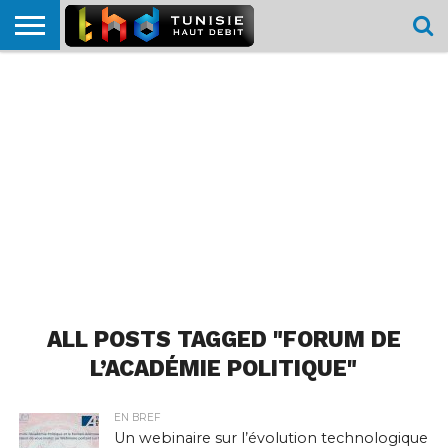
HOME
L’ACTUTHD
EN
PODCASTS
TEST
COMPARATIF
CARTE DE
CONTACT
BREF
DÉBIT
DÉBIT
COUVERTURE
MOBILE
MOBILE
ALL POSTS TAGGED "FORUM DE
L’ACADÉMIE POLITIQUE"
EN BREF
Un webinaire sur l’évolution technologique