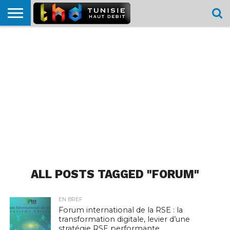
HOME
L’ACTUTHD
EN
PODCASTS
TEST
COMPARATIF
CARTE DE
CONTACT
BREF
DÉBIT
DÉBIT
COUVERTURE
MOBILE
MOBILE
ALL POSTS TAGGED "FORUM"
EN BREF
Forum international de la RSE : la
transformation digitale, levier d’une
stratégie RSE performante