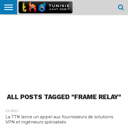
HOME
L’ACTUTHD
EN
PODCASTS
TEST
COMPARATIF
CARTE DE
CONTACT
BREF
DÉBIT
DÉBIT
COUVERTURE
MOBILE
MOBILE
ALL POSTS TAGGED "FRAME RELAY"
EN BREF
La TTN lance un appel aux fournisseurs de solutions
VPN et ingénieurs spécialisés