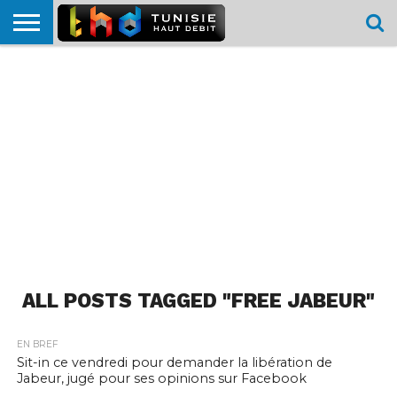
HOME
L’ACTUTHD
EN
PODCASTS
TEST
COMPARATIF
CARTE DE
CONTACT
BREF
DÉBIT
DÉBIT
COUVERTURE
MOBILE
MOBILE
ALL POSTS TAGGED "FREE JABEUR"
EN BREF
Sit-in ce vendredi pour demander la libération de
Jabeur, jugé pour ses opinions sur Facebook