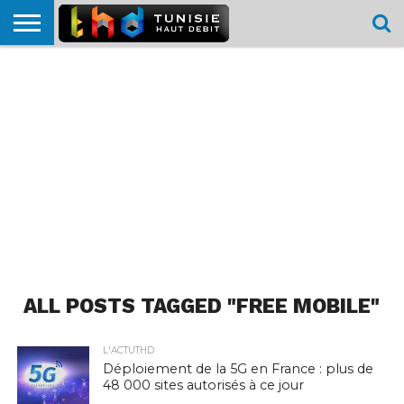
HOME
L’ACTUTHD
EN
PODCASTS
TEST
COMPARATIF
CARTE DE
CONTACT
BREF
DÉBIT
DÉBIT
COUVERTURE
MOBILE
MOBILE
ALL POSTS TAGGED "FREE MOBILE"
L'ACTUTHD
Déploiement de la 5G en France : plus de
48 000 sites autorisés à ce jour