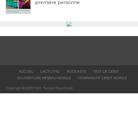
première personne
ACCUEIL
L’ACTUTHD
PODCASTS
TEST DE DÉBIT
COUVERTURE RÉSEAU MOBILE
COMPARATIF DÉBIT MOBILE
Copyright © 2025 THD - Tunisie Haut Debit.