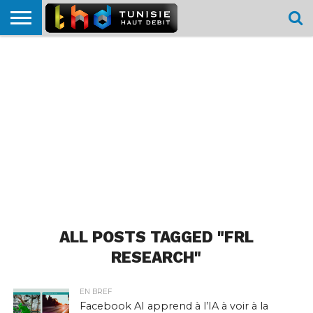
HOME
L’ACTUTHD
EN
PODCASTS
TEST
COMPARATIF
CARTE DE
CONTACT
BREF
DÉBIT
DÉBIT
COUVERTURE
MOBILE
MOBILE
ALL POSTS TAGGED "FRL
RESEARCH"
EN BREF
Facebook AI apprend à l’IA à voir à la