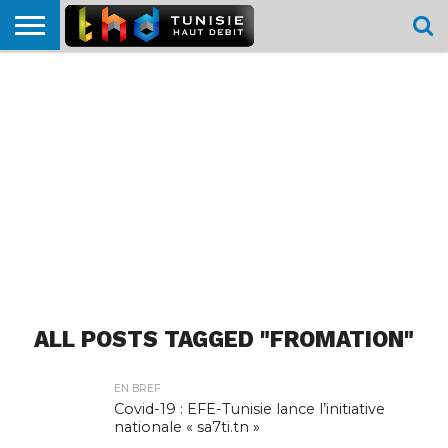
HOME
L’ACTUTHD
EN
PODCASTS
TEST
COMPARATIF
CARTE DE
CONTACT
BREF
DÉBIT
DÉBIT
COUVERTURE
MOBILE
MOBILE
ALL POSTS TAGGED "FROMATION"
EN BREF
Covid-19 : EFE-Tunisie lance l’initiative
nationale « sa7ti.tn »