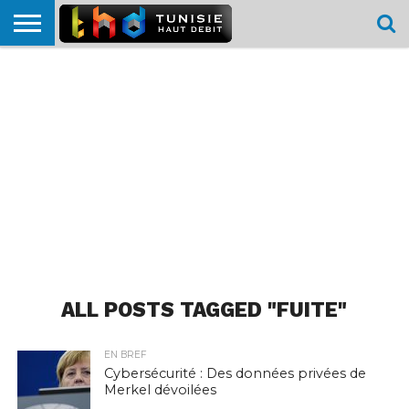
HOME
L’ACTUTHD
EN
PODCASTS
TEST
COMPARATIF
CARTE DE
CONTACT
BREF
DÉBIT
DÉBIT
COUVERTURE
MOBILE
MOBILE
ALL POSTS TAGGED "FUITE"
EN BREF
Cybersécurité : Des données privées de
Merkel dévoilées