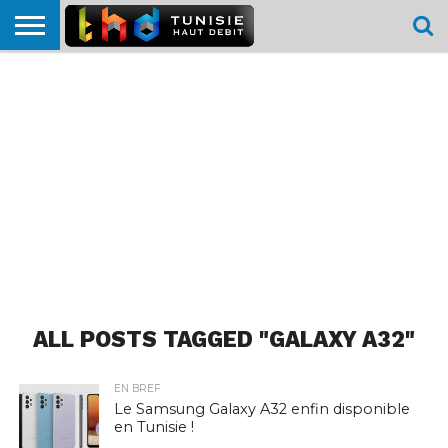
HOME
L’ACTUTHD
EN
PODCASTS
TEST
COMPARATIF
CARTE DE
CONTACT
BREF
DÉBIT
DÉBIT
COUVERTURE
MOBILE
MOBILE
ALL POSTS TAGGED "GALAXY A32"
EN BREF
Le Samsung Galaxy A32 enfin disponible
en Tunisie !