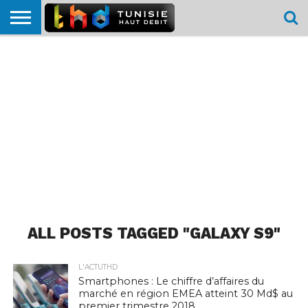
HOME
L’ACTUTHD
EN
PODCASTS
TEST
COMPARATIF
CARTE DE
CONTACT
BREF
DÉBIT
DÉBIT
COUVERTURE
MOBILE
MOBILE
ALL POSTS TAGGED "GALAXY S9"
L'ACTUTHD
Smartphones : Le chiffre d’affaires du
marché en région EMEA atteint 30 Md$ au
premier trimestre 2018