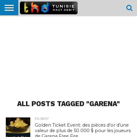
HOME
L’ACTUTHD
EN
PODCASTS
TEST
COMPARATIF
CARTE DE
CONTACT
BREF
DÉBIT
DÉBIT
COUVERTURE
MOBILE
MOBILE
ALL POSTS TAGGED "GARENA"
EN BREF
Golden Ticket Event: des pièces d’or d’une
valeur de plus de 50 000 $ pour les joueurs
de Garena Free Fire