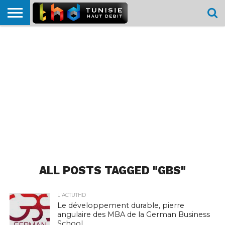
HOME
L’ACTUTHD
EN
PODCASTS
TEST
COMPARATIF
CARTE DE
CONTACT
BREF
DÉBIT
DÉBIT
COUVERTURE
MOBILE
MOBILE
ALL POSTS TAGGED "GBS"
L'ACTUTHD
Le développement durable, pierre
angulaire des MBA de la German Business
School