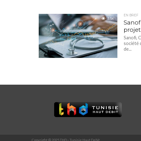
EN BREF
3.5K
Sanof
proje
Sanofi, 
société 
de...
Copyright © 2025 THD - Tunisie Haut Debit.