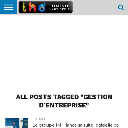
HOME
L’ACTUTHD
EN
PODCASTS
TEST
COMPARATIF
CARTE DE
CONTACT
BREF
DÉBIT
DÉBIT
COUVERTURE
MOBILE
MOBILE
ALL POSTS TAGGED "GESTION
D’ENTREPRISE"
EN BREF
Le groupe IMH lance sa suite logicielle de