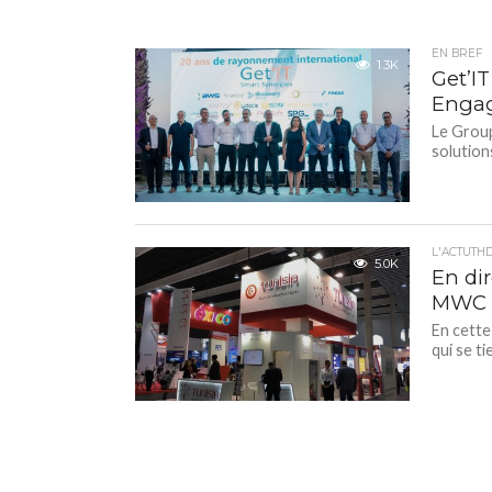
EN BREF
1.3K
Get’I
Engag
Le Group
solutions
L'ACTUTH
5.0K
En dir
MWC 2
En cette
qui se ti