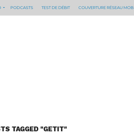
D
PODCASTS
TEST DE DÉBIT
COUVERTURE RÉSEAU MOB
STS TAGGED "GETIT"