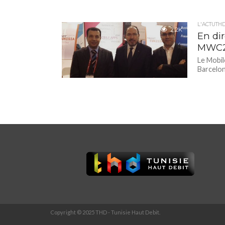
L'ACTUTH
2.2K
En dir
MWC20
Le Mobil
Barcelon
Copyright © 2025 THD - Tunisie Haut Debit.