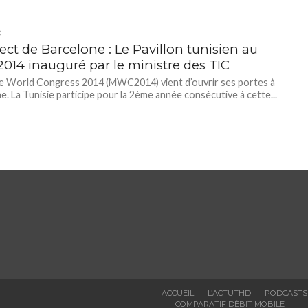
D
ect de Barcelone : Le Pavillon tunisien au
14 inauguré par le ministre des TIC
e World Congress 2014 (MWC2014) vient d’ouvrir ses portes à
e. La Tunisie participe pour la 2ème année consécutive à cette...
ACCUEIL
L’ACTUTHD
PODCASTS
COMPARATIF DÉBIT MOBILE