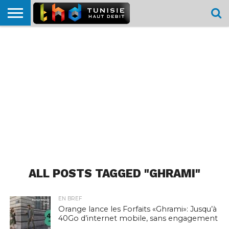
HOME
L’ACTUTHD
EN
PODCASTS
TEST
COMPARATIF
CARTE DE
CONTACT
BREF
DÉBIT
DÉBIT
COUVERTURE
MOBILE
MOBILE
ALL POSTS TAGGED "GHRAMI"
EN BREF
Orange lance les Forfaits «Ghrami»: Jusqu’à
40Go d’internet mobile, sans engagement