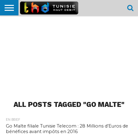
HOME
L’ACTUTHD
EN
PODCASTS
TEST
COMPARATIF
CARTE DE
CONTACT
BREF
DÉBIT
DÉBIT
COUVERTURE
MOBILE
MOBILE
ALL POSTS TAGGED "GO MALTE"
EN BREF
Go Malte filiale Tunisie Telecom : 28 Millions d’Euros de
bénéfices avant impôts en 2016