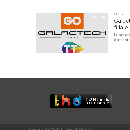
EN BREF
3.4K
Galac
filial
L’opérate
d’invest
Copyright © 2025 THD - Tunisie Haut Debit.