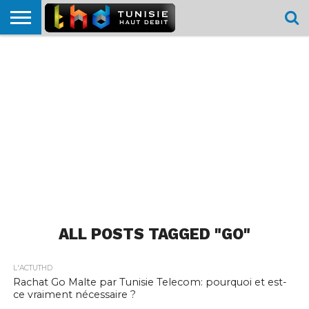
HOME
L’ACTUTHD
EN
PODCASTS
TEST
COMPARATIF
CARTE DE
CONTACT
BREF
DÉBIT
DÉBIT
COUVERTURE
MOBILE
MOBILE
ALL POSTS TAGGED "GO"
L'ACTUTHD
Rachat Go Malte par Tunisie Telecom: pourquoi et est-
ce vraiment nécessaire ?