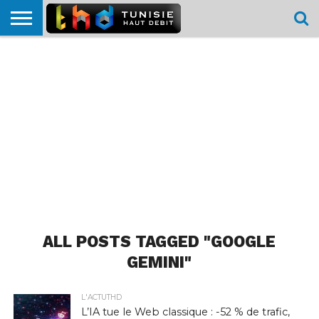
HOME
L’ACTUTHD
EN
PODCASTS
TEST
COMPARATIF
CARTE DE
CONTACT
BREF
DÉBIT
DÉBIT
COUVERTURE
MOBILE
MOBILE
ALL POSTS TAGGED "GOOGLE
GEMINI"
L'ACTUTHD
L’IA tue le Web classique : -52 % de trafic,