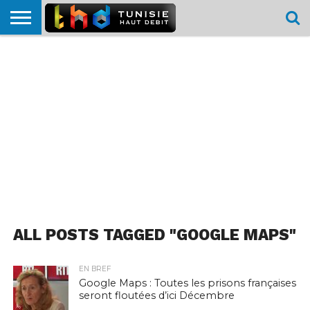
HOME
L’ACTUTHD
EN
PODCASTS
TEST
COMPARATIF
CARTE DE
CONTACT
BREF
DÉBIT
DÉBIT
COUVERTURE
MOBILE
MOBILE
ALL POSTS TAGGED "GOOGLE MAPS"
EN BREF
Google Maps : Toutes les prisons françaises
seront floutées d’ici Décembre