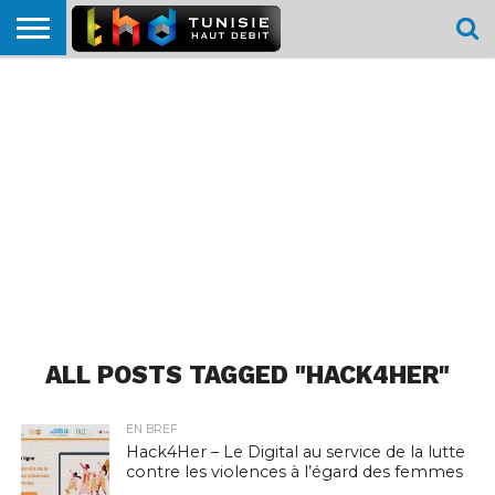
HOME
L’ACTUTHD
EN
PODCASTS
TEST
COMPARATIF
CARTE DE
CONTACT
BREF
DÉBIT
DÉBIT
COUVERTURE
MOBILE
MOBILE
ALL POSTS TAGGED "HACK4HER"
EN BREF
Hack4Her – Le Digital au service de la lutte
contre les violences à l’égard des femmes