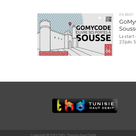
EN BREF
6.0K
GoMyC
Souss
La start
23 juin.
Copyright © 2025 THD - Tunisie Haut Debit.