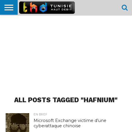
HOME
L’ACTUTHD
EN
PODCASTS
TEST
COMPARATIF
CARTE DE
CONTACT
BREF
DÉBIT
DÉBIT
COUVERTURE
MOBILE
MOBILE
ALL POSTS TAGGED "HAFNIUM"
EN BREF
Microsoft Exchange victime d’une
cyberattaque chinoise