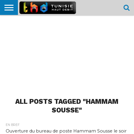
HOME
L’ACTUTHD
EN
PODCASTS
TEST
COMPARATIF
CARTE DE
CONTACT
BREF
DÉBIT
DÉBIT
COUVERTURE
MOBILE
MOBILE
ALL POSTS TAGGED "HAMMAM
SOUSSE"
EN BREF
Ouverture du bureau de poste Hammam Sousse le soir