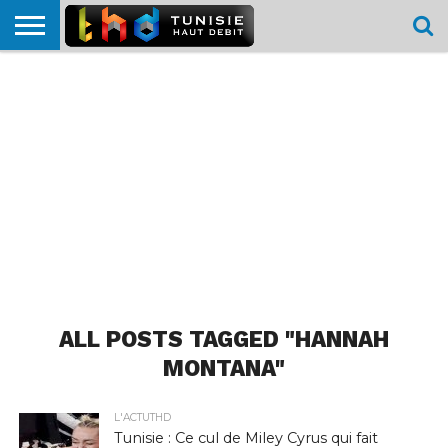
HOME
L’ACTUTHD
EN
PODCASTS
TEST
COMPARATIF
CARTE DE
CONTACT
BREF
DÉBIT
DÉBIT
COUVERTURE
MOBILE
MOBILE
ALL POSTS TAGGED "HANNAH
MONTANA"
L'ACTUTHD
Tunisie : Ce cul de Miley Cyrus qui fait