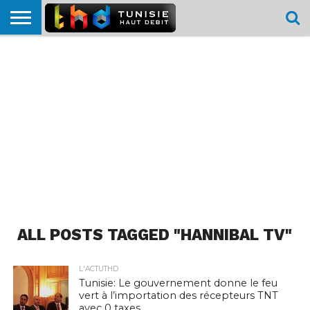
HOME
L’ACTUTHD
EN
PODCASTS
TEST
COMPARATIF
CARTE DE
CONTACT
BREF
DÉBIT
DÉBIT
COUVERTURE
MOBILE
MOBILE
ALL POSTS TAGGED "HANNIBAL TV"
L'ACTUTHD
Tunisie: Le gouvernement donne le feu
vert à l’importation des récepteurs TNT
avec 0 taxes