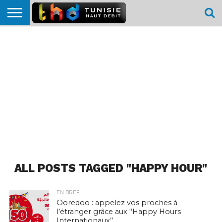
HOME
L’ACTUTHD
EN
PODCASTS
TEST
COMPARATIF
CARTE DE
CONTACT
BREF
DÉBIT
DÉBIT
COUVERTURE
MOBILE
MOBILE
ALL POSTS TAGGED "HAPPY HOUR"
EN BREF
Ooredoo : appelez vos proches à
l’étranger grâce aux ‘’Happy Hours
Internationaux’’