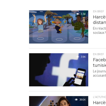
EN BREF
3.3K
Harcè
distan
En réact
sociaux 
EN BREF
3.9K
Facebo
tunis
Le journ
accusant
L'ACTUTH
38.6K
Harcè