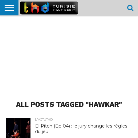
HOME
L’ACTUTHD
EN
PODCASTS
TEST
COMPARATIF
CARTE DE
CONTACT
BREF
DÉBIT
DÉBIT
COUVERTURE
MOBILE
MOBILE
ALL POSTS TAGGED "HAWKAR"
L'ACTUTHD
El Pitch (Ep 04) : le jury change les règles
du jeu