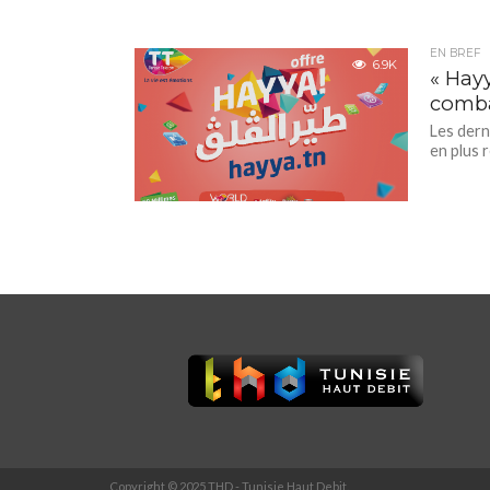
EN BREF
6.9K
« Hay
combat
Les dern
en plus r
Copyright © 2025 THD - Tunisie Haut Debit.