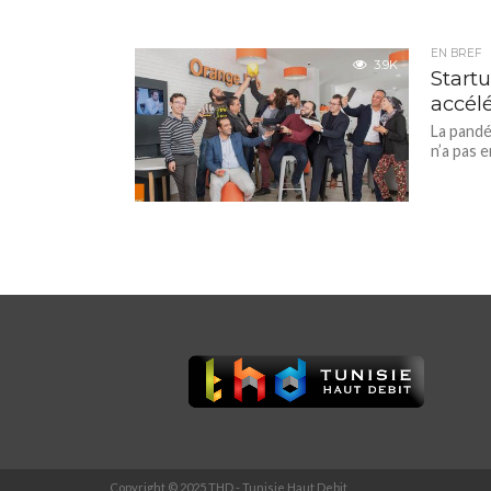
EN BREF
3.9K
Startu
accél
La pandé
n’a pas e
Copyright © 2025 THD - Tunisie Haut Debit.