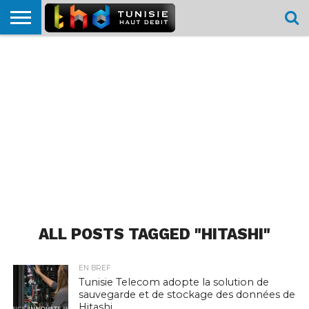
HOME
L’ACTUTHD
EN
PODCASTS
TEST
COMPARATIF
CARTE DE
CONTACT
BREF
DÉBIT
DÉBIT
COUVERTURE
MOBILE
MOBILE
ALL POSTS TAGGED "HITASHI"
EN BREF
Tunisie Telecom adopte la solution de
sauvegarde et de stockage des données de
Hitashi