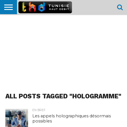
HOME
L’ACTUTHD
EN
PODCASTS
TEST
COMPARATIF
CARTE DE
CONTACT
BREF
DÉBIT
DÉBIT
COUVERTURE
MOBILE
MOBILE
ALL POSTS TAGGED "HOLOGRAMME"
EN BREF
Les appels holographiques désormais
possibles