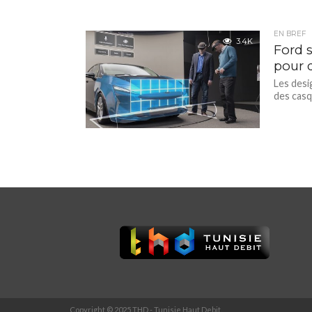
EN BREF
3.4K
Ford s
pour 
Les desi
des casq
Copyright © 2025 THD - Tunisie Haut Debit.