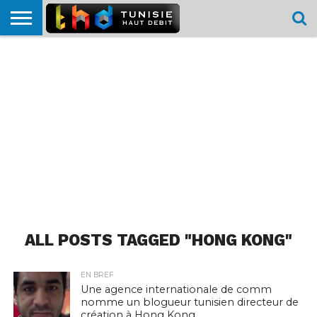
HOME
L’ACTUTHD
EN
PODCASTS
TEST
COMPARATIF
CARTE DE
CONTACT
BREF
DÉBIT
DÉBIT
COUVERTURE
MOBILE
MOBILE
ALL POSTS TAGGED "HONG KONG"
EN BREF
Une agence internationale de comm
nomme un blogueur tunisien directeur de
création à Hong Kong