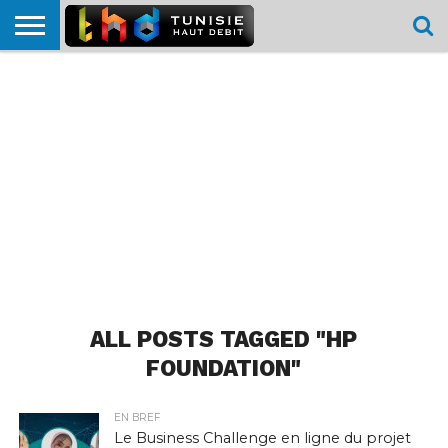
HOME
L’ACTUTHD
EN
PODCASTS
TEST
COMPARATIF
CARTE DE
CONTACT
BREF
DÉBIT
DÉBIT
COUVERTURE
MOBILE
MOBILE
ALL POSTS TAGGED "HP
FOUNDATION"
EN BREF
Le Business Challenge en ligne du projet