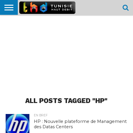
HOME
L’ACTUTHD
EN
PODCASTS
TEST
COMPARATIF
CARTE DE
CONTACT
BREF
DÉBIT
DÉBIT
COUVERTURE
MOBILE
MOBILE
ALL POSTS TAGGED "HP"
EN BREF
HP : Nouvelle plateforme de Management
des Datas Centers