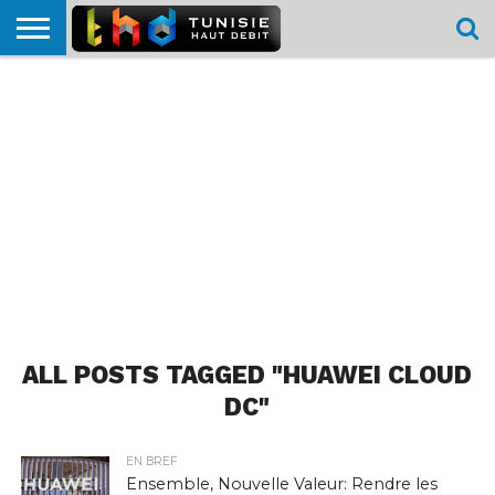
HOME
L’ACTUTHD
EN
PODCASTS
TEST
COMPARATIF
CARTE DE
CONTACT
BREF
DÉBIT
DÉBIT
COUVERTURE
MOBILE
MOBILE
ALL POSTS TAGGED "HUAWEI CLOUD
DC"
EN BREF
Ensemble, Nouvelle Valeur: Rendre les