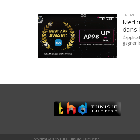
EN BREF
3.9K
Med.tn
dans 
L’applic
gagner le
Copyright © 2025 THD - Tunisie Haut Debit.