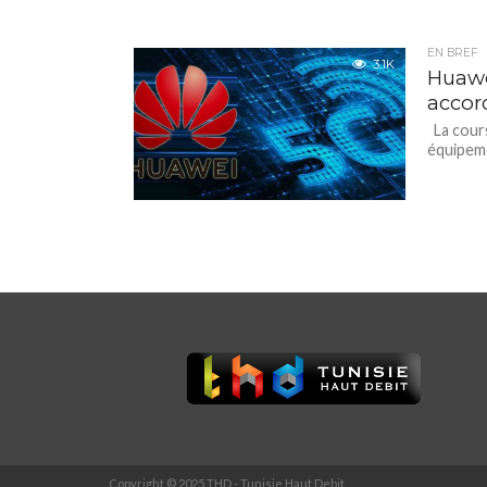
EN BREF
3.1K
Huawe
accor
La cours
équipeme
Copyright © 2025 THD - Tunisie Haut Debit.