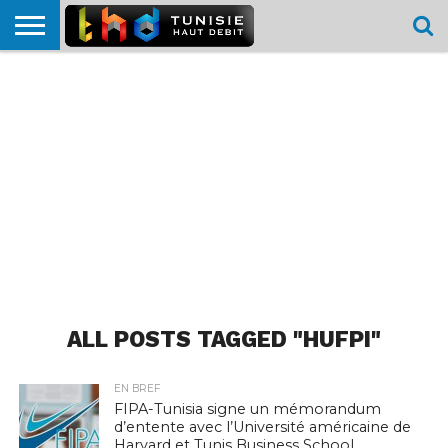
HOME
L’ACTUTHD
EN
PODCASTS
TEST
COMPARATIF
CARTE DE
CONTACT
BREF
DÉBIT
DÉBIT
COUVERTURE
MOBILE
MOBILE
ALL POSTS TAGGED "HUFPI"
EN BREF
FIPA-Tunisia signe un mémorandum
d’entente avec l’Université américaine de
Harvard et Tunis Business School