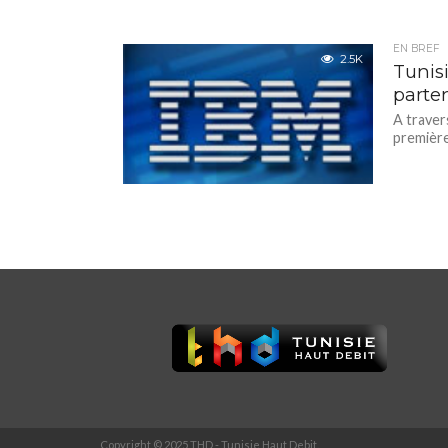
EN BREF
2.5K
Tunis
parte
A traver
première
Copyright © 2025 THD - Tunisie Haut Debit.