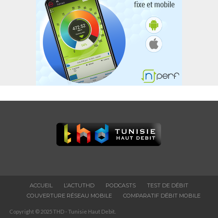
ACCUEIL
L’ACTUTHD
PODCASTS
TEST DE DÉBIT
COUVERTURE RÉSEAU MOBILE
COMPARATIF DÉBIT MOBILE
Copyright © 2025 THD - Tunisie Haut Debit.